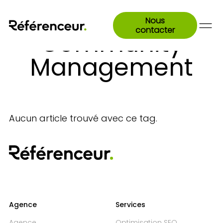
Nous
contacter
Community
Management
Aucun article trouvé avec ce tag.
Agence
Services
Agence
Optimisation SEO