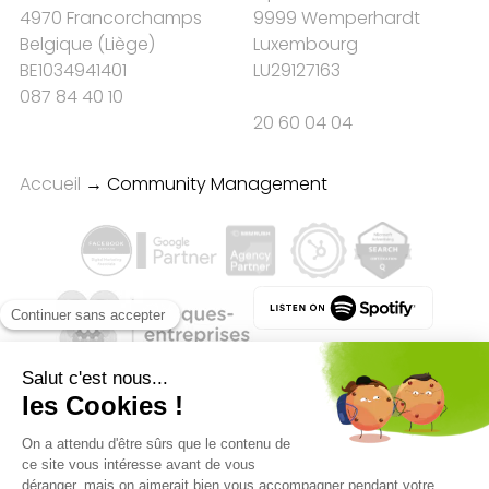
4970 Francorchamps
9999 Wemperhardt
Belgique
(
Liège
)
Luxembourg
BE1034941401
LU29127163
087 84 40 10
20 60 04 04
Accueil
→
Community Management
Qualité des campagnes en
marketing digital :
4.7
/5 étoiles sur
107
clients
Référenceur France
Référenceur Belgique