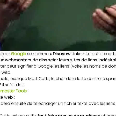
er par
Google
se nomme
« Disavow Links »
. Le but de cet
aux webmasters de dissocier leurs sites de liens indésira
r peut signifier à Google les liens (voire les noms de doma
e web.
facile, explique Matt Cutts, le chef de la lutte contre le s
 il suffit de :
master Tools
;
te web ;
ra ensuite de télécharger un fichier texte avec les lien
Cutts estime qu’il «
faut faire preuve de prudence
et com