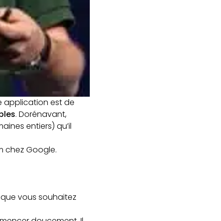
te application est de
bles
. Dorénavant,
ines entiers) qu’il
pam chez Google.
s que vous souhaitez
mencer doucement. Il