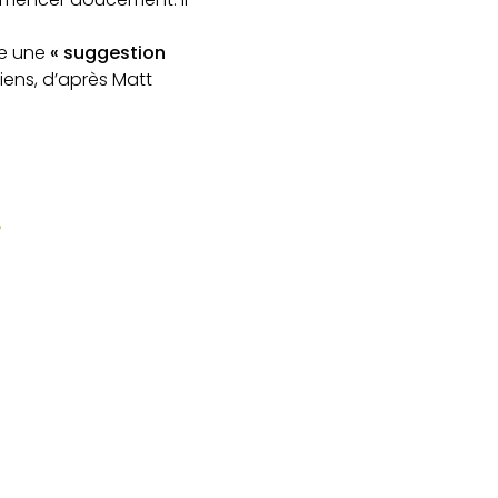
me une
« suggestion
iens, d’après Matt
?