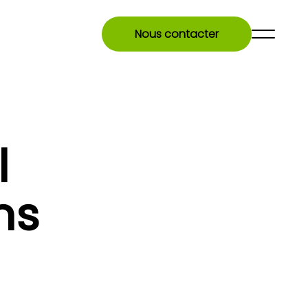
Nous contacter
l
ns