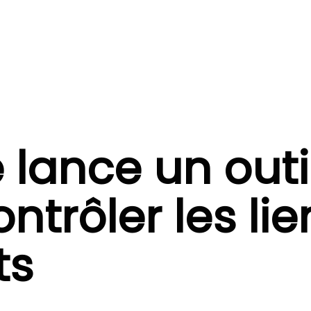
 lance un outi
ntrôler les lie
ts