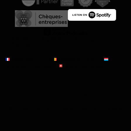
Qualité des campagnes en
marketing digital :
4.7
/5 étoiles sur
107
clients
Référenceur France
Référenceur Belgique
Référenceur Luxembourg
Référenceur Suisse
Facebook
Linkedin
Instagram
© 2026 Référenceur
•
Mentions légales
•
Politique de confidentialité