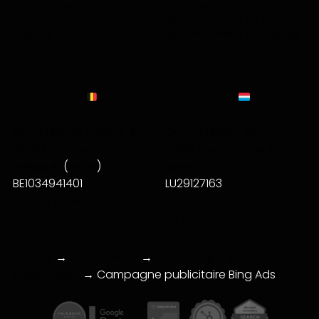
Réseaux sociaux
Sécuriser site Wordpress
Emailing & Newsletter
Référencement à Liège
Agence SEO
Référencement à Bruxelles
Plan du site
Référenceur
Référenceur
Ch. du Ris de Loneux, 5
Op der Haart, 28
4970 Francorchamps
9999 Wemperhardt
Belgique
(
Liège
)
Luxembourg
BE1034941401
LU29127163
087 84 40 10
20 60 04 04
Accueil
→
Nos services
→
SEA : Campagnes
publicitaires
→
Campagne publicitaire Bing Ads