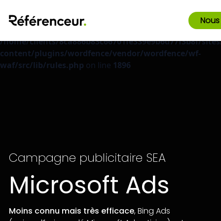
Deprecated
: preg_replace(): Passing null to parameter #3
Nous
($subject) of type array|string is deprecated in
/home/clients/8ca886b83c66701fe339e9b6d77f3b8f/sites
content/plugins/wordfence/vendor/wordfence/wf-
waf/src/lib/rules.php
on line
1896
Campagne publicitaire SEA
Microsoft Ads
Moins connu mais très efficace
, Bing Ads