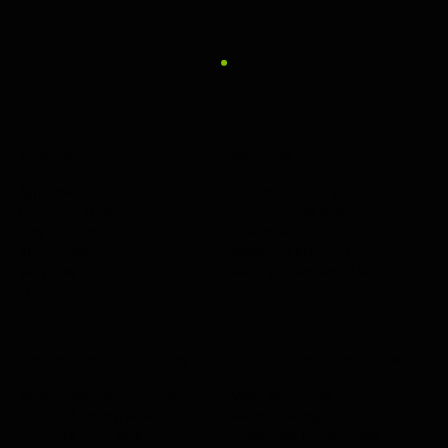
Agence
Services
Agence
Optimisation SEO
Certifications
Campagne SEA
Nos Projets
Site internet
Actualités
Réseaux sociaux
Services
Référencement LLM
Faq
Recherches fréquentes
Recherches fréquentes
Référencement naturel
Web Analytics
Publicité Google Ads
Remarketing
Publicité Bing Ads
Chèques entreprises