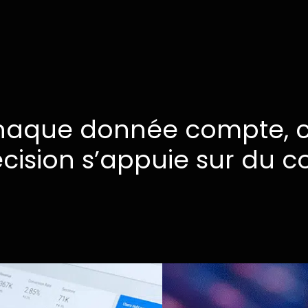
haque
donnée
compte,
cision
s’appuie
sur
du
co