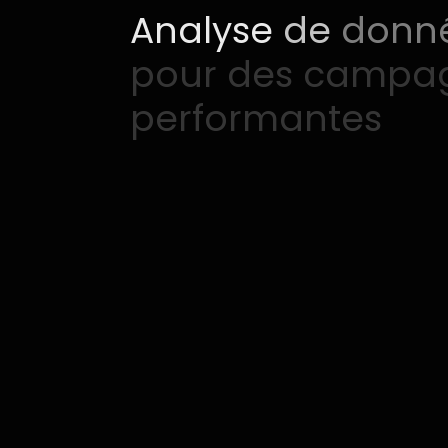
Analyse
de
donn
pour
des
campa
performantes