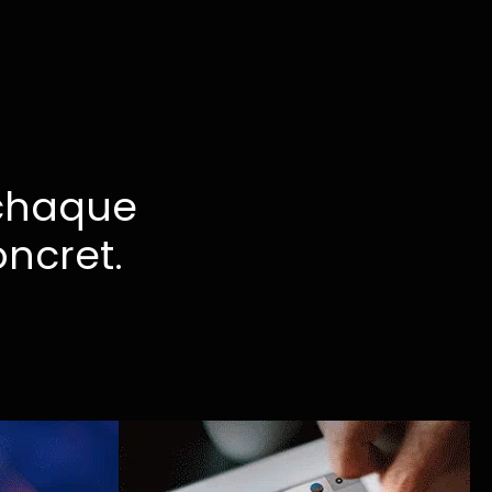
chaque
ncret.