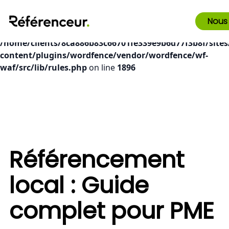
Deprecated
: preg_replace(): Passing null to parameter #3
Nous
($subject) of type array|string is deprecated in
/home/clients/8ca886b83c66701fe339e9b6d77f3b8f/sites
content/plugins/wordfence/vendor/wordfence/wf-
waf/src/lib/rules.php
on line
1896
Référencement
local : Guide
complet pour PME