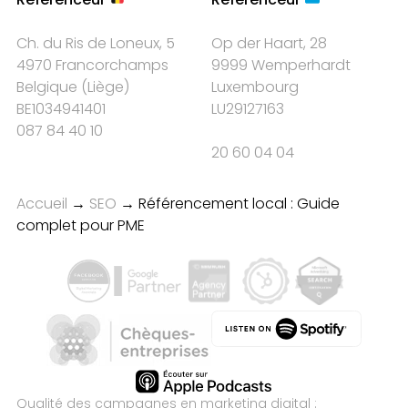
Ch. du Ris de Loneux, 5
Op der Haart, 28
4970 Francorchamps
9999 Wemperhardt
Belgique
(
Liège
)
Luxembourg
BE1034941401
LU29127163
087 84 40 10
20 60 04 04
Accueil
→
SEO
→
Référencement local : Guide
complet pour PME
Qualité des campagnes en
marketing digital :