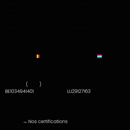
Référencement naturel
Web Analytics
Publicité Google Ads
Remarketing
Publicité Bing Ads
Chèques entreprises
Réseaux sociaux
Sécuriser site Wordpress
Emailing & Newsletter
Référencement à Liège
Agence SEO
Référencement à Bruxelles
Plan du site
Référenceur
Référenceur
Ch. du Ris de Loneux, 5
Op der Haart, 28
4970 Francorchamps
9999 Wemperhardt
Belgique
(
Liège
)
Luxembourg
BE1034941401
LU29127163
087 84 40 10
20 60 04 04
Accueil
→
Nos certifications