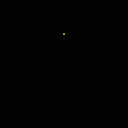
Agence
Services
Agence
Optimisation SEO
Certifications
Campagne SEA
Nos Projets
Site internet
Actualités
Réseaux sociaux
Services
Référencement LLM
Faq
Recherches fréquentes
Recherches fréquentes