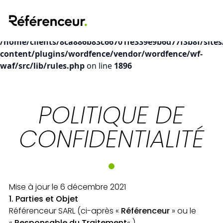
Deprecated
: preg_replace(): Passing null to parameter #3
($subject) of type array|string is deprecated in
/home/clients/8ca886b83c66701fe339e9b6d77f3b8f/sites
content/plugins/wordfence/vendor/wordfence/wf-
waf/src/lib/rules.php
on line
1896
POLITIQUE DE
CONFIDENTIALITÉ
Mise à jour le 6 décembre 2021
1. Parties et Objet
Référenceur SARL (ci-après «
Référenceur
» ou le
«
Responsable du Traitement
« )