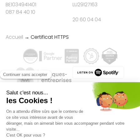
BE1034941401
LU29127163
087 84 40 10
20 60 04 04
Accueil
→
Certificat HTTPS
Qualité des campagnes en
marketing digital :
4.7
/5 étoiles sur
107
clients
Référenceur France
Référenceur Belgique
Référenceur Luxembourg
Référenceur Suisse