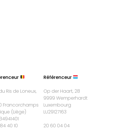
érenceur
Référenceur
du Ris de Loneux,
Op der Haart, 28
9999 Wemperhardt
0 Francorchamps
Luxembourg
gique
(
Liège
)
LU29127163
34941401
84 40 10
20 60 04 04