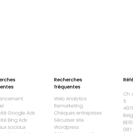
erches
Recherches
Réf
uentes
fréquentes
Ch. 
rencement
Web Analytics
5
el
Remarketing
497
cité Google Ads
Chèques entreprises
Bel
cité Bing Ads
Sécuriser site
BE10
ux sociaux
Wordpress
087 