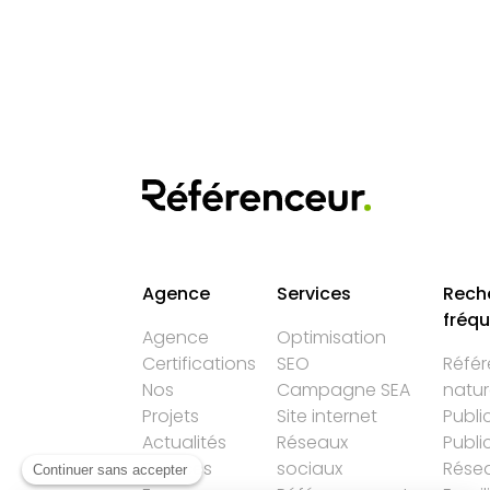
Agence
Services
Rech
fréq
Agence
Optimisation
Certifications
SEO
Réfé
Nos
Campagne SEA
natur
Projets
Site internet
Publi
Actualités
Réseaux
Publi
Services
sociaux
Résea