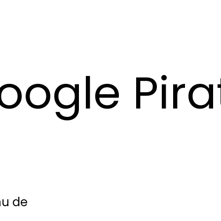
oogle Pira
nu de