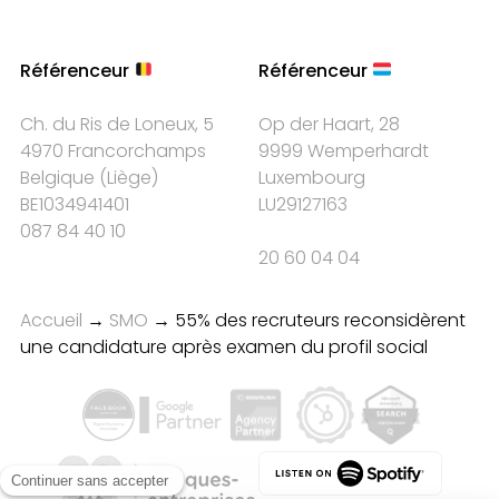
Référenceur
Référenceur
Ch. du Ris de Loneux, 5
Op der Haart, 28
4970 Francorchamps
9999 Wemperhardt
Belgique
(
Liège
)
Luxembourg
BE1034941401
LU29127163
087 84 40 10
20 60 04 04
Accueil
→
SMO
→
55% des recruteurs reconsidèrent
une candidature après examen du profil social