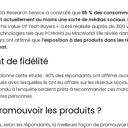
IDG Research Service a constaté que
95 % des consomma
ent actuellement au moins une sorte de médias sociaux.
The Value Of Tech Buyers » a été réalisée auprès de 3100 vi
technologies tels que PCWorld ou MacWorld. Elle révèle da
s ont affirmé que
l’exposition à des produits dans les 
hat.
 de fidélité
 donne cette étude : 40% des répondants ont affirmé avo
ues avec lesquelles ils ont eu affaire sur les réseaux socia
pondu à l’enquête seraient prêts à recommander ces marq
tres personnes.
mouvoir les produits ?
 selon les répondants, la meilleure façon de promouvoir 