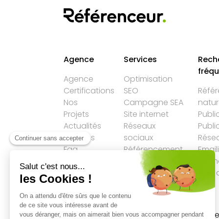
Agence
Services
Rech
fréq
Agence
Optimisation
Certifications
SEO
Réfé
Nos
Campagne SEA
natur
Projets
Site internet
Publi
Actualités
Réseaux
Publi
Services
sociaux
Résea
Faq
Référencement
Email
LLM
Agen
Plan 
Accueil
→
SMO
→
95 % des consommate