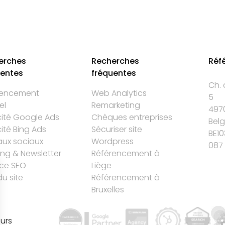
erches
Recherches
Réf
uentes
fréquentes
Ch. 
rencement
Web Analytics
5
el
Remarketing
497
cité Google Ads
Chèques entreprises
Bel
cité Bing Ads
Sécuriser site
BE10
ux sociaux
Wordpress
087 
ing & Newsletter
Référencement à
ce SEO
Liège
du site
Référencement à
Bruxelles
urs