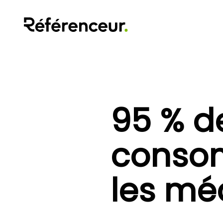
95 % d
consom
les mé