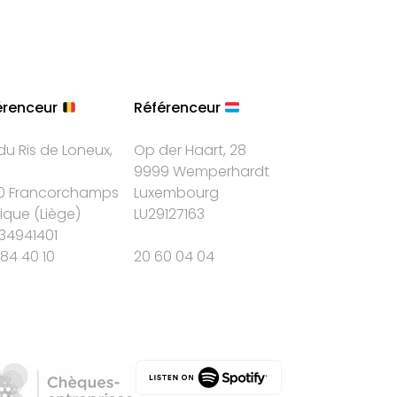
érenceur
Référenceur
du Ris de Loneux,
Op der Haart, 28
9999 Wemperhardt
0 Francorchamps
Luxembourg
gique
(
Liège
)
LU29127163
34941401
84 40 10
20 60 04 04