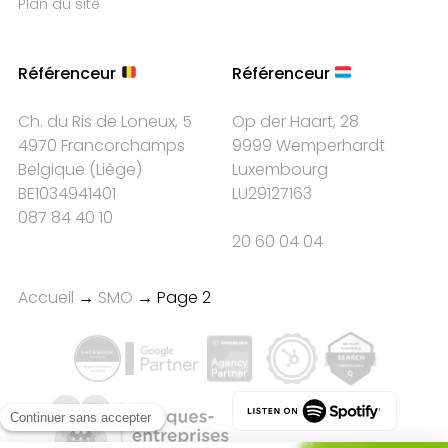
Plan du site
Référenceur
Référenceur
Ch. du Ris de Loneux, 5
Op der Haart, 28
4970 Francorchamps
9999 Wemperhardt
Belgique
(
Liège
)
Luxembourg
BE1034941401
LU29127163
087 84 40 10
20 60 04 04
Accueil
→
SMO
→
Page 2