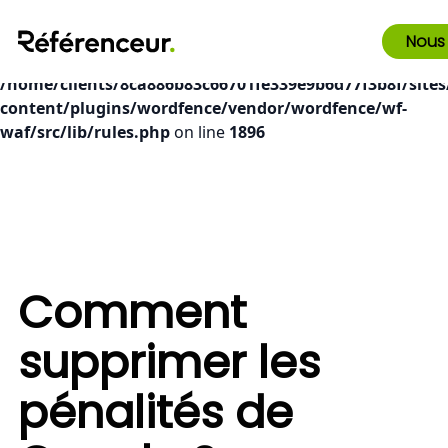
Deprecated
: preg_replace(): Passing null to parameter #3
Nous
($subject) of type array|string is deprecated in
/home/clients/8ca886b83c66701fe339e9b6d77f3b8f/sites
content/plugins/wordfence/vendor/wordfence/wf-
waf/src/lib/rules.php
on line
1896
Comment
supprimer les
pénalités de