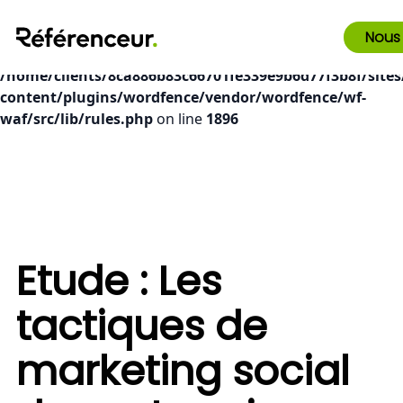
Deprecated
: preg_replace(): Passing null to parameter #3
Nous
($subject) of type array|string is deprecated in
/home/clients/8ca886b83c66701fe339e9b6d77f3b8f/sites
content/plugins/wordfence/vendor/wordfence/wf-
waf/src/lib/rules.php
on line
1896
Etude : Les
tactiques de
marketing social