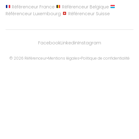
Référenceur France
Référenceur Belgique
Référenceur Luxembourg
Référenceur Suisse
Facebook
Linkedin
Instagram
© 2026 Référenceur
•
Mentions légales
•
Politique de confidentialité