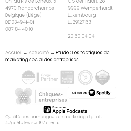
Ch. du Ris de Loneux, 5
Op der Haart, 28
4970 Francorchamps
9999 Wemperhardt
Belgique
(
Liège
)
Luxembourg
BE1034941401
LU29127163
087 84 40 10
20 60 04 04
Accueil
→
Actualité
→
Etude : Les tactiques de
marketing social des entreprises
Qualité des campagnes en
marketing digital :
4.7
/5 étoiles sur
107
clients