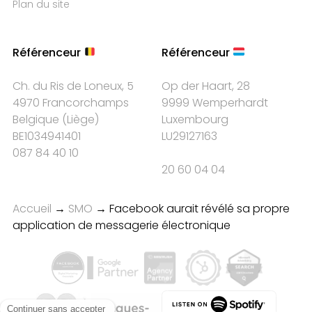
Plan du site
Référenceur
Référenceur
Ch. du Ris de Loneux, 5
Op der Haart, 28
4970 Francorchamps
9999 Wemperhardt
Belgique
(
Liège
)
Luxembourg
BE1034941401
LU29127163
087 84 40 10
20 60 04 04
Accueil
→
SMO
→
Facebook aurait révélé sa propre
application de messagerie électronique