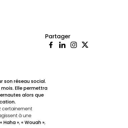
Partager
r son réseau social.
s mois. Elle permettra
ternautes alors que
cation.
ez certainement
éagissent à une
« Haha »
,
« Wouah »
,