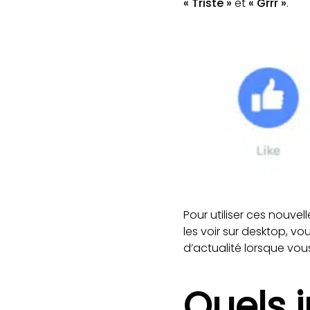
« Triste »
et
« Grrr »
.
Pour utiliser ces nouvel
les voir sur desktop, v
d’actualité lorsque vous
Quels 