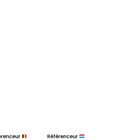
érenceur
Référenceur