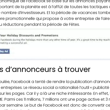
économique de Facebook se base sur les annonces payante
portant de la planète est à l’affût de toutes les tactiques 
e nombre d’investisseurs. Et la période de vacances tombe à
e promotionnelle qui propose à votre entreprise de faire 
ou réductions pendant la période de Fêtes.
us d’annonceurs à trouver
ulée, Facebook a tenté de rendre la publication d’annonc
ntreprises. Le réseau social a rationalisé l’outil « publicité »
r les pages. Car il y a là une niche intéressante. En effet,
E. Parmi ces 11 millions, 7 millions ont une page active et 3 
par semaine. Le but de Facebook est donc de convertir ce