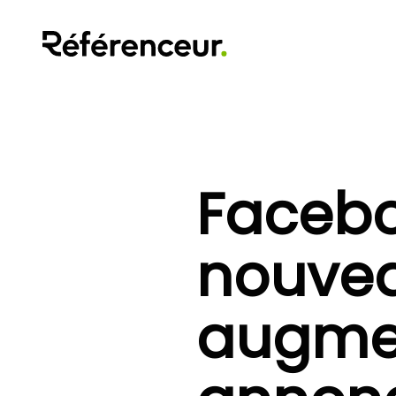
Facebo
nouve
augme