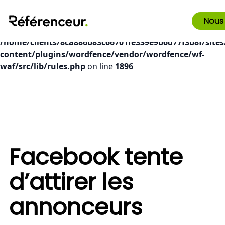
Deprecated
: preg_replace(): Passing null to parameter #3
Nous
($subject) of type array|string is deprecated in
/home/clients/8ca886b83c66701fe339e9b6d77f3b8f/sites
content/plugins/wordfence/vendor/wordfence/wf-
waf/src/lib/rules.php
on line
1896
Facebook tente
d’attirer les
annonceurs