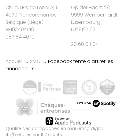
Ch. du Ris de Loneux, 5
Op der Haart, 28
4970 Francorchamps
9999 Wemperhardt
Belgique
(
Liège
)
Luxembourg
BE1034941401
LU29127163
087 84 40 10
20 60 04 04
Accueil
→
SMO
→
Facebook tente d’attirer les
annonceurs
Qualité des campagnes en
marketing digital :
4.7
/5 étoiles sur
107
clients