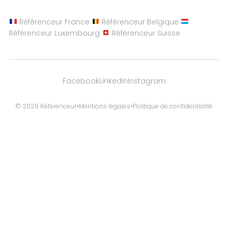
Référenceur France
Référenceur Belgique
Référenceur Luxembourg
Référenceur Suisse
Facebook
Linkedin
Instagram
© 2026 Référenceur
•
Mentions légales
•
Politique de confidentialité