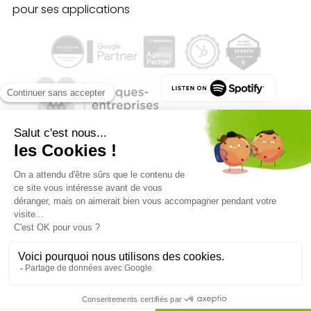
pour ses applications
Qualité des campagnes en
marketing digital :
4.7
/5 étoiles sur
107
clients
Référenceur France
Référenceur Belgique
Référenceur Luxembourg
Référenceur Suisse
Facebook
Linkedin
Instagram
© 2026 Référenceur
•
Mentions légales
•
Politique de confidentialité