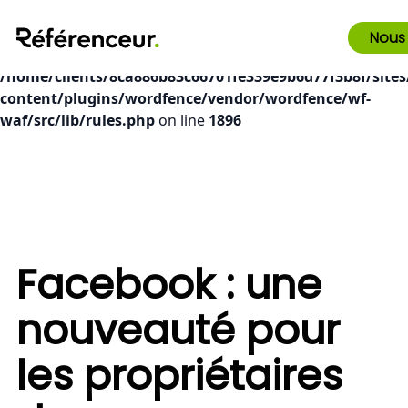
Deprecated
: preg_replace(): Passing null to parameter #3
Nous
($subject) of type array|string is deprecated in
/home/clients/8ca886b83c66701fe339e9b6d77f3b8f/sites
content/plugins/wordfence/vendor/wordfence/wf-
waf/src/lib/rules.php
on line
1896
Facebook : une
nouveauté pour
les propriétaires