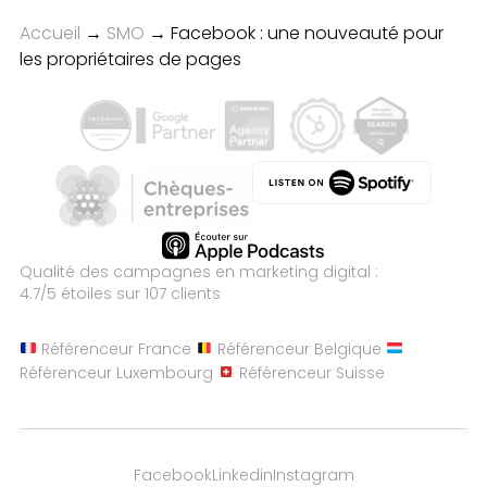
Accueil
→
SMO
→
Facebook : une nouveauté pour
les propriétaires de pages
Qualité des campagnes en
marketing digital :
4.7
/5 étoiles sur
107
clients
Référenceur France
Référenceur Belgique
Référenceur Luxembourg
Référenceur Suisse
Facebook
Linkedin
Instagram