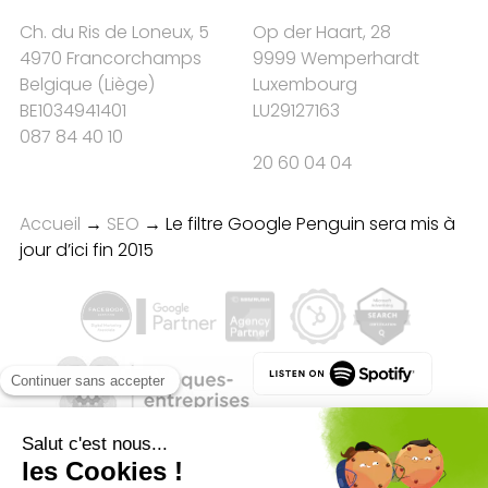
Ch. du Ris de Loneux, 5
Op der Haart, 28
4970 Francorchamps
9999 Wemperhardt
Belgique
(
Liège
)
Luxembourg
BE1034941401
LU29127163
087 84 40 10
20 60 04 04
Accueil
→
SEO
→
Le filtre Google Penguin sera mis à
jour d’ici fin 2015
Qualité des campagnes en
marketing digital :
4.7
/5 étoiles sur
107
clients