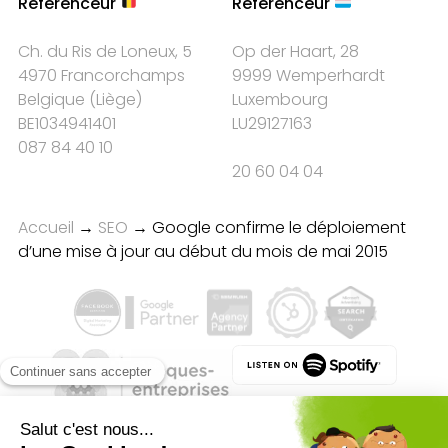
Référenceur
Référenceur
Ch. du Ris de Loneux, 5
Op der Haart, 28
4970 Francorchamps
9999 Wemperhardt
Belgique
(
Liège
)
Luxembourg
BE1034941401
LU29127163
087 84 40 10
20 60 04 04
Accueil
→
SEO
→
Google confirme le déploiement
d’une mise à jour au début du mois de mai 2015
Qualité des campagnes en
marketing digital :