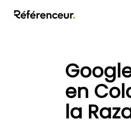
Google
en Col
la Raza