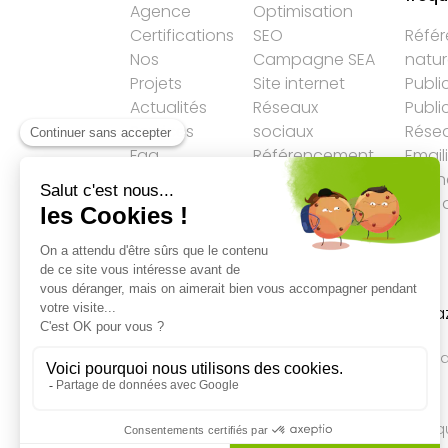
Agence
Optimisation
Certifications
SEO
Réfé
Nos
Campagne SEA
natur
Projets
Site internet
Publi
Actualités
Réseaux
Publi
Services
sociaux
Résea
Faq
Référencement
Email
LLM
Agen
Plan 
Accueil
→
Actualité
→
Google fête
aujourd’hui en Colombie le « Dia de la Ra
Qualité des campagnes en
marketing digital
4.7
/5 étoiles sur
107
clients
Référenceur France
Référenceur Belgiq