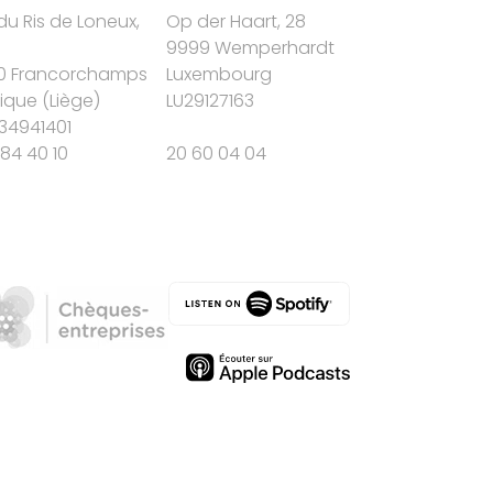
du Ris de Loneux,
Op der Haart, 28
9999 Wemperhardt
0 Francorchamps
Luxembourg
gique
(
Liège
)
LU29127163
34941401
84 40 10
20 60 04 04