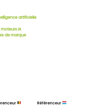
lligence artificielle
 moteurs IA
ches de marque
érenceur
Référenceur