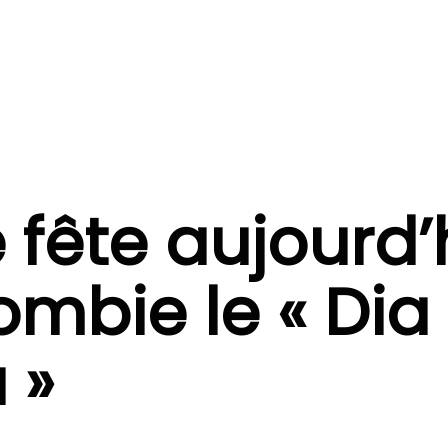
 fête aujourd’
ombie le « Dia
 »