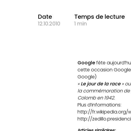
Date
Temps de lecture
12.10.2010
1 min
Google
fête aujourd’hui
cette occasion Google
Google)
«
Le jour de la race
» ou
la commémoration de l
Colomb en 1942.
Plus d’informations:
http://fr.wikipedia.org
http://zedillo.preside
Articles similaires: