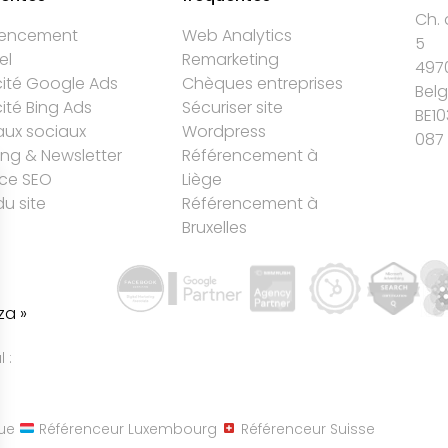
Ch. 
rencement
Web Analytics
5
el
Remarketing
497
cité Google Ads
Chèques entreprises
Bel
cité Bing Ads
Sécuriser site
BE10
ux sociaux
Wordpress
087 
ing & Newsletter
Référencement à
ce SEO
Liège
du site
Référencement à
Bruxelles
za »
 :
ue
Référenceur Luxembourg
Référenceur Suisse