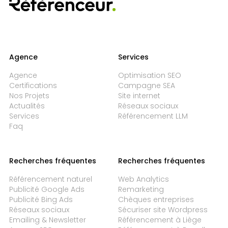
Agence
Services
Agence
Optimisation SEO
Certifications
Campagne SEA
Nos Projets
Site internet
Actualités
Réseaux sociaux
Services
Référencement LLM
Faq
Recherches fréquentes
Recherches fréquentes
Référencement naturel
Web Analytics
Publicité Google Ads
Remarketing
Publicité Bing Ads
Chèques entreprises
Réseaux sociaux
Sécuriser site Wordpress
Emailing & Newsletter
Référencement à Liège