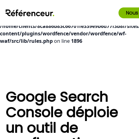
Deprecated
: preg_replace(): Passing null to parameter #3
Nous
($subject) of type array|string is deprecated in
/home/clients/8ca886b83c66701fe339e9b6d77f3b8f/sites
content/plugins/wordfence/vendor/wordfence/wf-
waf/src/lib/rules.php
on line
1896
Google Search
Console déploie
un outil de