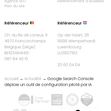
Agence SEO
Référencement à Bruxelles
Plan du site
Référenceur
Référenceur
Ch. du Ris de Loneux, 5
Op der Haart, 28
4970 Francorchamps
9999 Wemperhardt
Belgique
(
Liège
)
Luxembourg
BE1034941401
LU29127163
087 84 40 10
20 60 04 04
Accueil
→
Actualité
→
Google Search Console
déploie un outil de configuration piloté par IA