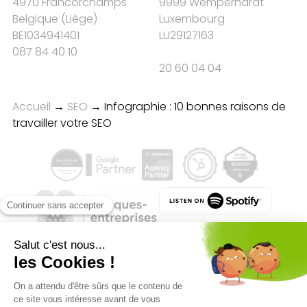
4970 Francorchamps
9999 Wemperhardt
Belgique
(
Liège
)
Luxembourg
BE1034941401
LU29127163
087 84 40 10
20 60 04 04
Accueil
→
SEO
→
Infographie : 10 bonnes raisons de
travailler votre SEO
Qualité des campagnes en
marketing digital :
4.7
/5 étoiles sur
107
clients
Référenceur France
Référenceur Belgique