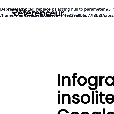
Deprecated
: preg_replace(): Passing null to parameter #3 (
/home/clients/8ca886b83c66701fe339e9b6d77f3b8f/sites
Infogra
insoli