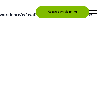
Nous contacter
wordfence/wf-waf/src/lib/rules.php
on line
1896