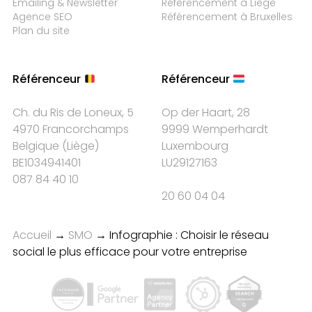
Emailing & Newsletter
Référencement à Liège
Agence SEO
Référencement à Bruxelles
Plan du site
Référenceur
Référenceur
Ch. du Ris de Loneux, 5
Op der Haart, 28
4970 Francorchamps
9999 Wemperhardt
Belgique
(
Liège
)
Luxembourg
BE1034941401
LU29127163
087 84 40 10
20 60 04 04
Accueil
→
SMO
→
Infographie : Choisir le réseau
social le plus efficace pour votre entreprise