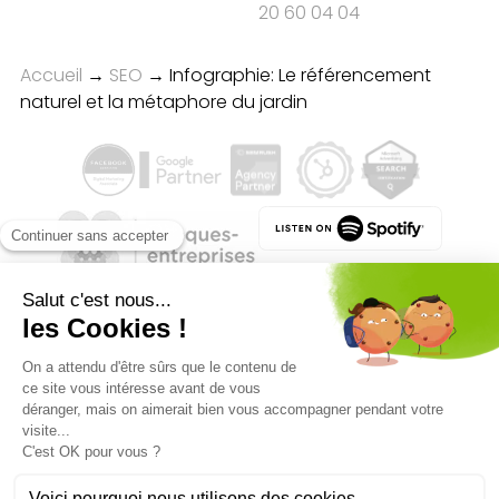
20 60 04 04
Accueil
→
SEO
→
Infographie: Le référencement
naturel et la métaphore du jardin
Qualité des campagnes en
marketing digital :
4.7
/5 étoiles sur
107
clients
Référenceur France
Référenceur Belgique
Référenceur Luxembourg
Référenceur Suisse