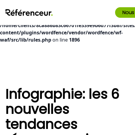
Deprecated
: preg_replace(): Passing null to parameter #3
Nous
($subject) of type array|string is deprecated in
/home/clients/8ca886b83c66701fe339e9b6d77f3b8f/sites
content/plugins/wordfence/vendor/wordfence/wf-
waf/src/lib/rules.php
on line
1896
Infographie: les 6
nouvelles
tendances