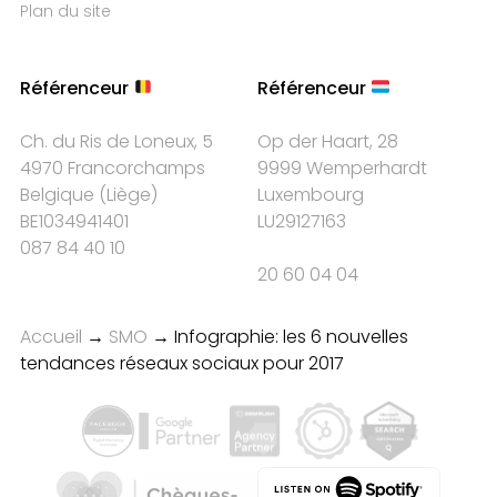
Plan du site
Référenceur
Référenceur
Ch. du Ris de Loneux, 5
Op der Haart, 28
4970 Francorchamps
9999 Wemperhardt
Belgique
(
Liège
)
Luxembourg
BE1034941401
LU29127163
087 84 40 10
20 60 04 04
Accueil
→
SMO
→
Infographie: les 6 nouvelles
tendances réseaux sociaux pour 2017