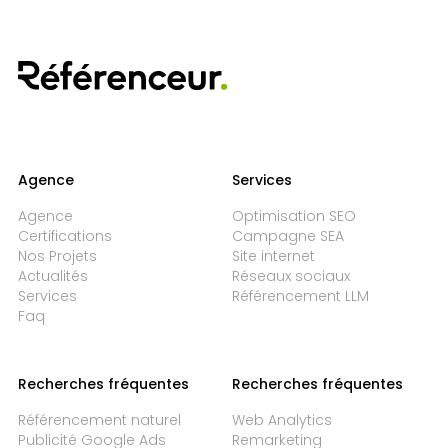
Agence
Services
Agence
Optimisation SEO
Certifications
Campagne SEA
Nos Projets
Site internet
Actualités
Réseaux sociaux
Services
Référencement LLM
Faq
Recherches fréquentes
Recherches fréquentes
Référencement naturel
Web Analytics
Publicité Google Ads
Remarketing