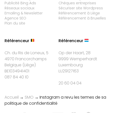
Publicité Bing Ads
Chèques entreprises
Réseaux sociaux
Sécuriser site Wordpress
Emailing & Newsletter
Référencement à Liège
Agence SEO
Référencement à Bruxelles
Plan du site
Référenceur
Référenceur
Ch. du Ris de Loneux, 5
Op der Haart, 28
4970 Francorchamps
9999 Wemperhardt
Belgique
(
Liège
)
Luxembourg
BE1034941401
LU29127163
087 84 40 10
20 60 04 04
Accueil
→
SMO
→
Instagram a revu les termes de sa
politique de confidentialité