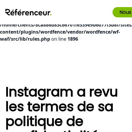
Deprecated
: preg_replace(): Passing null to parameter #3
Nous
($subject) of type array|string is deprecated in
/home/clients/8ca886b83c66701fe339e9b6d77f3b8f/sites
content/plugins/wordfence/vendor/wordfence/wf-
waf/src/lib/rules.php
on line
1896
Instagram a revu
les termes de sa
politique de