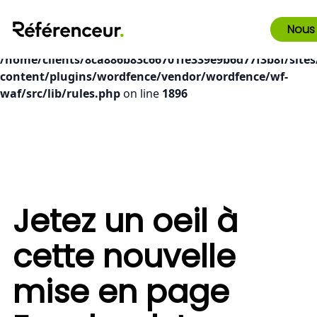
Deprecated
: preg_replace(): Passing null to parameter #3
Nous
($subject) of type array|string is deprecated in
/home/clients/8ca886b83c66701fe339e9b6d77f3b8f/sites
content/plugins/wordfence/vendor/wordfence/wf-
waf/src/lib/rules.php
on line
1896
Jetez un oeil à
cette nouvelle
mise en page