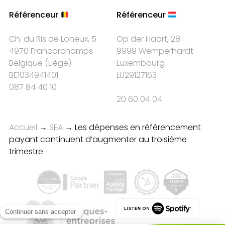
Référenceur
Référenceur
Ch. du Ris de Loneux, 5
Op der Haart, 28
4970 Francorchamps
9999 Wemperhardt
Belgique
(
Liège
)
Luxembourg
BE1034941401
LU29127163
087 84 40 10
20 60 04 04
Accueil
→
SEA
→
Les dépenses en référencement
payant continuent d’augmenter au troisième
trimestre