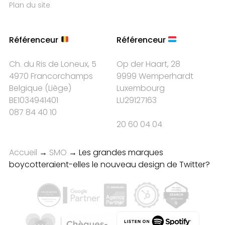
Plan du site
Référenceur
Référenceur
Ch. du Ris de Loneux, 5
Op der Haart, 28
4970 Francorchamps
9999 Wemperhardt
Belgique
(
Liège
)
Luxembourg
BE1034941401
LU29127163
087 84 40 10
20 60 04 04
Accueil
→
SMO
→
Les grandes marques
boycotteraient-elles le nouveau design de Twitter?