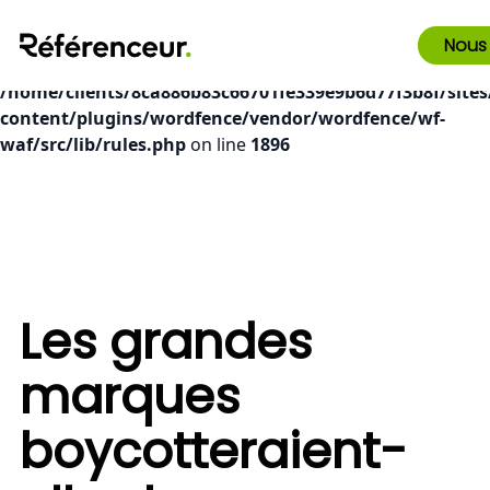
Deprecated
: preg_replace(): Passing null to parameter #3
Nous
($subject) of type array|string is deprecated in
/home/clients/8ca886b83c66701fe339e9b6d77f3b8f/sites
content/plugins/wordfence/vendor/wordfence/wf-
waf/src/lib/rules.php
on line
1896
Les grandes
marques
boycotteraient-