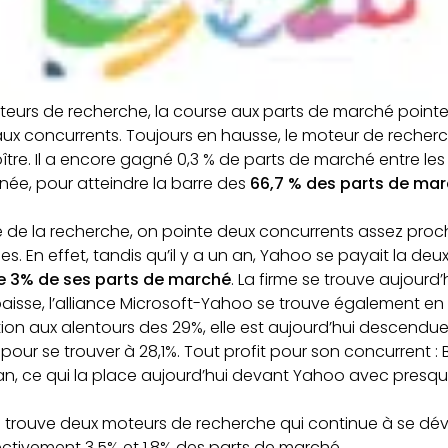
teurs de recherche, la course aux parts de marché point
aux concurrents. Toujours en hausse, le moteur de recherche
re. Il a encore gagné 0,3 % de parts de marché entre les
ée, pour atteindre la barre des
66,7 % des parts de mar
 de la recherche, on pointe deux concurrents assez proche
 En effet, tandis qu’il y a un an, Yahoo se payait la deux
e 3% de ses parts de marché
. La firme se trouve aujourd
aisse, l’alliance Microsoft-Yahoo se trouve également en b
tion aux alentours des 29%, elle est aujourd’hui descendue,
pour se trouver à 28,1%. Tout profit pour son concurrent : 
 an, ce qui la place aujourd’hui devant Yahoo avec presqu
 on trouve deux moteurs de recherche qui continue à se déve
ectivement 3,5% et 1,8% des parts de marché.