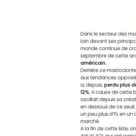
Dans le secteur des mo
loin devant ses princip
monde continue de croît
septembre de cette ann
américain.
Derrière ce mastodonte
aux tendances opposées.
a, depuis,
perdu plus d
12%
. A cause de cette b
oscillait depuis sa créa
en dessous de ce seuil, 
un peu plus d’1% en un
marché.
A la fin de cette liste,
Ask et AOL qui ont resp