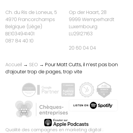
Ch. du Ris de Loneux, 5
Op der Haart, 28
4970 Francorchamps
9999 Wemperhardt
Belgique
(
Liège
)
Luxembourg
BE1034941401
LU29127163
087 84 40 10
20 60 04 04
Accueil
→
SEO
→
Pour Matt Cutts, il n’est pas bon
d’ajouter trop de pages, trop vite
Qualité des campagnes en
marketing digital :