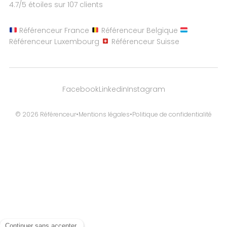
4.7
/5 étoiles sur
107
clients
Référenceur France
Référenceur Belgique
Référenceur Luxembourg
Référenceur Suisse
Facebook
Linkedin
Instagram
© 2026 Référenceur
•
Mentions légales
•
Politique de confidentialité