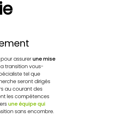
ie
ncement
l pour assurer
une mise
la transition vous-
écialiste tel que
cherche seront dirigés
urs au courant des
ment les compétences
vers
une équipe qui
nsition sans encombre.