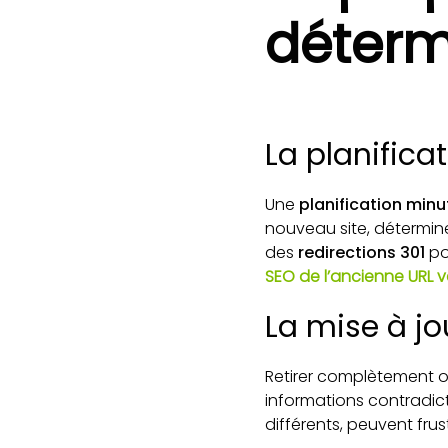
déterm
La planifica
Une
planification minu
nouveau site, déterminez
des
redirections 301
po
SEO de l’ancienne URL v
La mise à jo
Retirer complètement ou 
informations contradict
différents, peuvent frust