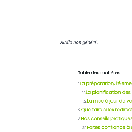
Audio non généré.
Table des matières
La préparation, l’élém
1.
La planification des
1.1.
La mise à jour de vo
1.2.
Que faire si les redire
2.
Nos conseils pratiques
3.
Faites confiance à
3.1.