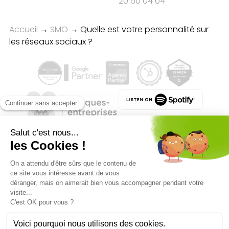
20 60 04 04
Accueil
→
SMO
→
Quelle est votre personnalité sur
les réseaux sociaux ?
Qualité des campagnes en
marketing digital :
4.7
/5 étoiles sur
107
clients
Référenceur France
Référenceur Belgique
Référenceur Luxembourg
Référenceur Suisse