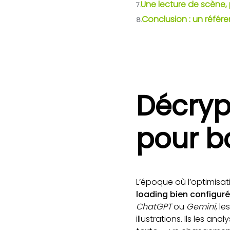
Une lecture de scène, 
7.
Conclusion : un référ
8.
Décryp
pour bo
L’époque où l’optimisat
loading bien configuré
ChatGPT
ou
Gemini
, l
illustrations. Ils les ana