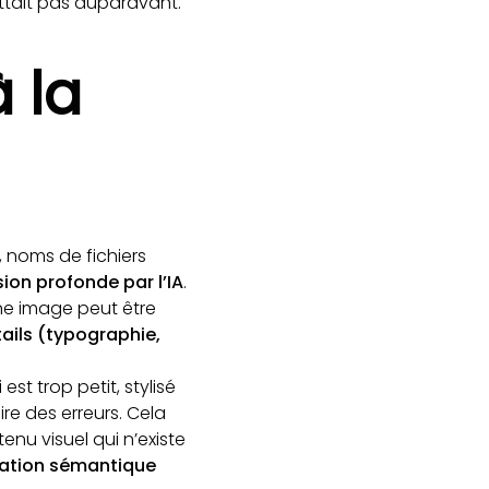
ttait pas auparavant.
 la
 noms de fichiers
ion profonde par l’IA
.
Une image peut être
tails (typographie,
st trop petit, stylisé
re des erreurs. Cela
enu visuel qui n’existe
exation sémantique