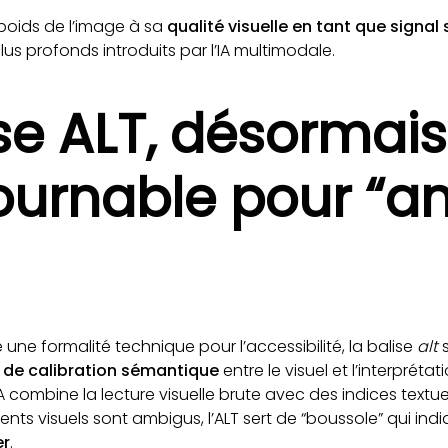
poids de l’image à sa
qualité visuelle en tant que signa
s profonds introduits par l’IA multimodale.
ise ALT, désormais
ournable pour “an
e formalité technique pour l’accessibilité, la balise
alt
s
 de calibration sémantique
entre le visuel et l’interprétat
IA combine la lecture visuelle brute avec des indices tex
ments visuels sont ambigus, l’ALT sert de “boussole” qui in
er
.