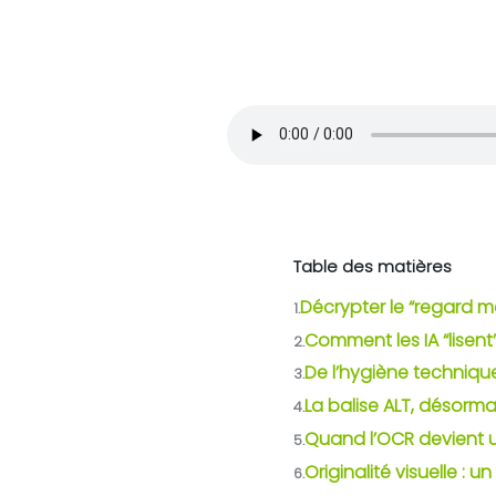
Table des matières
Décrypter le “regard ma
1.
Comment les IA “lisent
2.
De l’hygiène technique à
3.
La balise ALT, désorma
4.
Quand l’OCR devient u
5.
Originalité visuelle : u
6.