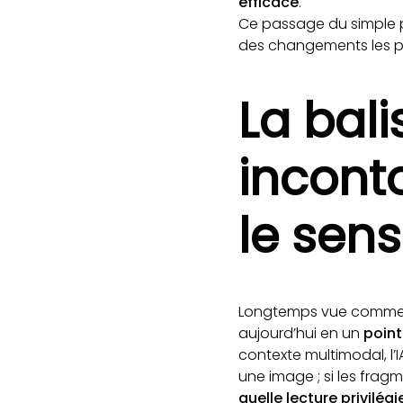
efficace
.
Ce passage du simple 
des changements les plu
La bal
incont
le sens
Longtemps vue comme un
aujourd’hui en un
point
contexte multimodal, l’
une image ; si les frag
quelle lecture privilégi