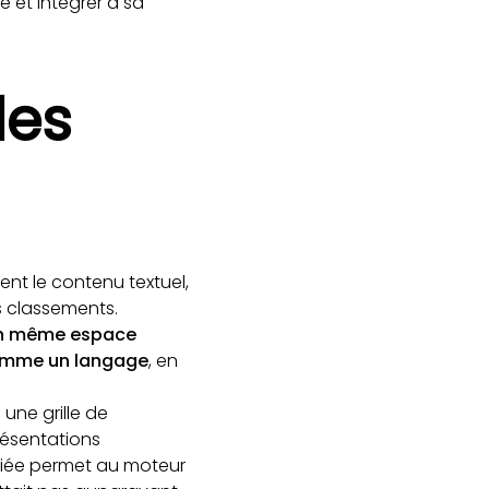
et intégrer à sa
les
ent le contenu textuel,
es classements.
un même espace
comme un langage
, en
une grille de
résentations
fiée permet au moteur