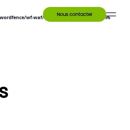
Nous contacter
wordfence/wf-waf/src/lib/rules.php
on line
1896
s