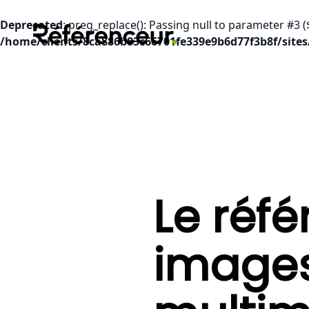
Deprecated
: preg_replace(): Passing null to parameter #3 (
/home/clients/8ca886b83c66701fe339e9b6d77f3b8f/sites
Le réf
images 