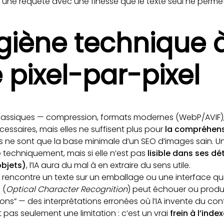
 une requête avec une finesse que le texte seul ne perme
ygiène technique à
té pixel-par-pixel
lassiques — compression, formats modernes (WebP/AVIF),
cessaires, mais elles ne suffisent plus pour
la compréhens
ues ne sont que la base minimale d’un SEO d’images sain. 
 techniquement, mais si elle n’est pas
lisible dans ses dé
objets)
, l’IA aura du mal à en extraire du sens utile.
A rencontre un texte sur un emballage ou une interface qui e
 (
Optical Character Recognition
) peut échouer ou produi
ons” — des interprétations erronées où l’IA invente du cont
 pas seulement une limitation : c’est un vrai
frein à l’ind