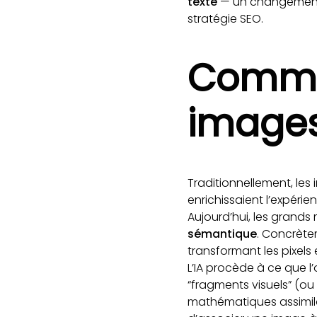
texte
— un changement 
stratégie SEO.
Comment
image
Traditionnellement, les
enrichissaient l’expéri
Aujourd’hui, les grand
sémantique
. Concrète
transformant les pixels
L’IA procède à ce que l
“fragments visuels” (ou
mathématiques assimila