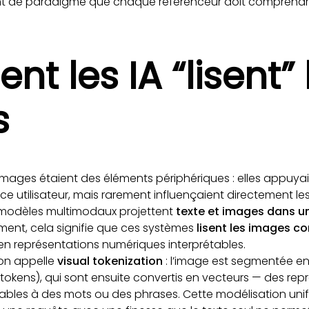
de paradigme que chaque référenceur doit comprendre 
 les IA “lisent” 
s
 images étaient des éléments périphériques : elles appuyai
ence utilisateur, mais rarement influençaient directement l
s modèles multimodaux projettent
texte et images dans 
ment, cela signifie que ces systèmes
lisent les images 
 en représentations numériques interprétables.
’on appelle
visual tokenization
: l’image est segmentée en 
 tokens), qui sont ensuite convertis en vecteurs — des rep
bles à des mots ou des phrases. Cette modélisation uni