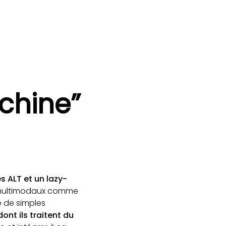
chine”
es ALT et un lazy-
A multimodaux comme
e de simples
ont ils traitent du