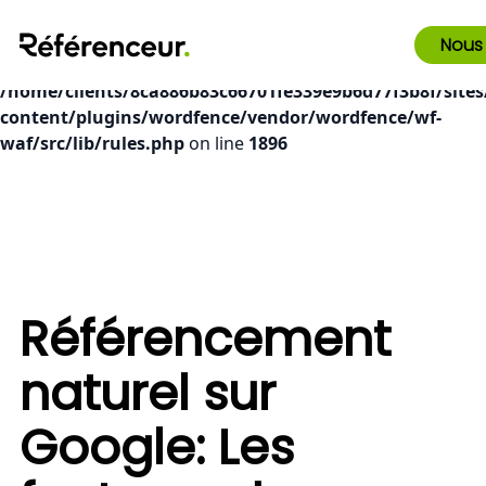
Deprecated
: preg_replace(): Passing null to parameter #3
Nous
($subject) of type array|string is deprecated in
/home/clients/8ca886b83c66701fe339e9b6d77f3b8f/sites
content/plugins/wordfence/vendor/wordfence/wf-
waf/src/lib/rules.php
on line
1896
Référencement
naturel sur
Google: Les