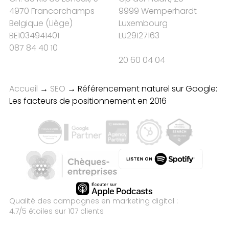
4970 Francorchamps
9999 Wemperhardt
Belgique
(
Liège
)
Luxembourg
BE1034941401
LU29127163
087 84 40 10
20 60 04 04
Accueil
→
SEO
→
Référencement naturel sur Google:
Les facteurs de positionnement en 2016
Qualité des campagnes en
marketing digital :
4.7
/5 étoiles sur
107
clients