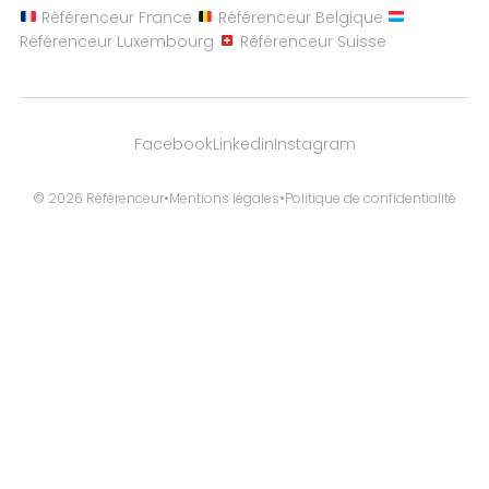
Référenceur France
Référenceur Belgique
Référenceur Luxembourg
Référenceur Suisse
Facebook
Linkedin
Instagram
© 2026 Référenceur
•
Mentions légales
•
Politique de confidentialité