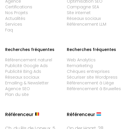
Agence
Optimisation SEO
Certifications
Campagne SEA
Nos Projets
Site internet
Actualités
Réseaux sociaux
Services
Référencement LLM
Faq
Recherches fréquentes
Recherches fréquentes
Référencement naturel
Web Analytics
Publicité Google Ads
Remarketing
Publicité Bing Ads
Chèques entreprises
Réseaux sociaux
Sécuriser site Wordpress
Emailing & Newsletter
Référencement à Liège
Agence SEO
Référencement à Bruxelles
Plan du site
Référenceur
Référenceur
Ch. du Ris de Loneux, 5
Op der Haart, 28