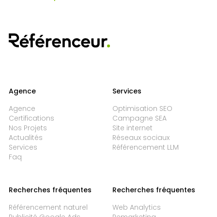
Agence
Services
Agence
Optimisation SEO
Certifications
Campagne SEA
Nos Projets
Site internet
Actualités
Réseaux sociaux
Services
Référencement LLM
Faq
Recherches fréquentes
Recherches fréquentes
Référencement naturel
Web Analytics