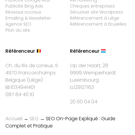
Publicité Google Ads
Remarketing
Publicité Bing Ads
Chèques entreprises
Réseaux sociaux
Sécuriser site Wordpress
Emailing & Newsletter
Référencement à Liège
Agence SEO
Référencement à Bruxelles
Plan du site
Référenceur
Référenceur
Ch. du Ris de Loneux, 5
Op der Haart, 28
4970 Francorchamps
9999 Wemperhardt
Belgique
(
Liège
)
Luxembourg
BE1034941401
LU29127163
087 84 40 10
20 60 04 04
Accueil
→
SEO
→
SEO On-Page Expliqué : Guide
Complet et Pratique