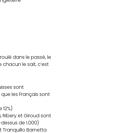
ngleterre
oulé dans le passé, le
chacun le sait, c’est
uisses sont
s que les Français sont
e 12%)
 Ribery et Giroud sont
-dessus de 1.000)
t Tranquillo Barnetta