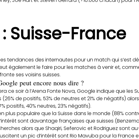
ney, Joe Hart et Steven Gerrard (+10.000 chacun) pour l’A
 : Suisse-France
les tendances des internautes pour un match qui s’est dér
ut également le faire pour les matches à venir et, comme 
fronte ses voisins suisses.
Google peut encore nous dire ?
ra ce soir à l’Arena Fonte Nova, Google indique que les S
s (26% de positifs, 53% de neutres et 21% de négatifs) alor
% positifs, 40% neutres, 23% négatifs).
en plus populaire que la Suisse dans le monde (88% contr
’intérêt sont davantage françaises que suisses (Benzema,
herches alors que Shaqiri, Seferovic et Rodriguez sont au
suscitent un pic d’intérêt sont Rio Mavuba pour la France e