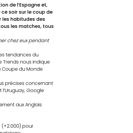
ion de l’Espagne et,
 ce soir sur le coup de
 les habitudes des
 tous les matches, tous
rmer chez eux pendant
r les tendances du
e Trends nous indique
 la Coupe du Monde
us précises concernant
et l’Uruguay, Google
rement aux Anglais
z (+2.000) pour