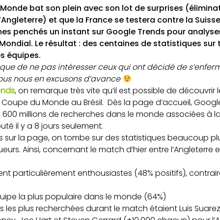
Monde bat son plein avec son lot de surprises (éliminat
’Angleterre) et que la France se testera contre la Suisse
es penchés un instant sur Google Trends pour analyser
Mondial. Le résultat : des centaines de statistiques sur
es équipes.
risque de ne pas intéresser ceux qui ont décidé de s’enfe
ous nous en excusons d’avance
ends
, on remarque très vite qu’il est possible de découvri
Coupe du Monde au Brésil. Dès la page d’accueil, Googl
 de 600 millions de recherches dans le monde associées à
uté il y a 8 jours seulement.
 sur la page, on tombe sur des statistiques beaucoup pl
urs. Ainsi, concernant le match d’hier entre l’Angleterre 
nt particulièrement enthousiastes (48% positifs), contrai
’équipe la plus populaire dans le monde (64%)
s les plus recherchées durant le match étaient Luis Suare