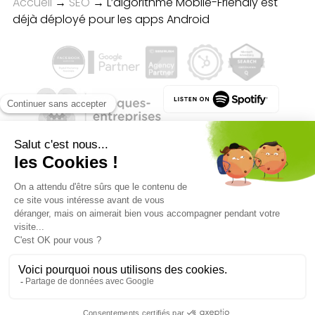
Accueil
→
SEO
→
L’algorithme Mobile-Friendly est
déjà déployé pour les apps Android
Qualité des campagnes en
marketing digital :
4.7
/5 étoiles sur
107
clients
Référenceur France
Référenceur Belgique
Référenceur Luxembourg
Référenceur Suisse
Facebook
Linkedin
Instagram