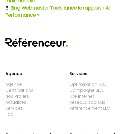
multimodale
Bing Webmaster Tools lance le rapport « AI
Performance »
Agence
Services
Agence
Optimisation SEO
Certifications
Campagne SEA
Nos Projets
Site internet
Actualités
Réseaux sociaux
Services
Référencement LLM
Faq