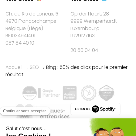
Ch. du Ris de Loneux, 5
Op der Haart, 28
4970 Francorchamps
9999 Wemperhardt
Belgique
(
Liège
)
Luxembourg
BE1034941401
LU29127163
087 84 40 10
20 60 04 04
Accueil
→
SEO
→
Bing : 50% des clics pour le premier
résultat
Qualité des campagnes en
marketing digital :