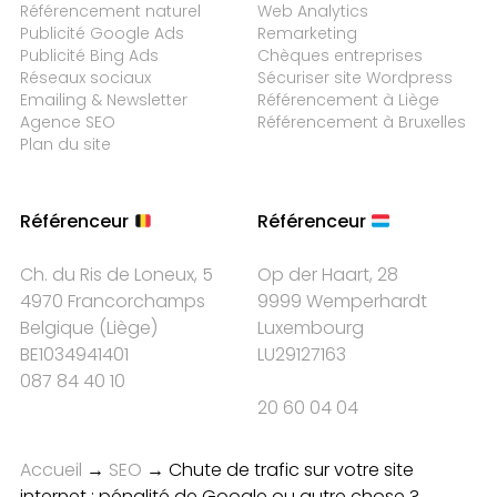
Référencement naturel
Web Analytics
Publicité Google Ads
Remarketing
Publicité Bing Ads
Chèques entreprises
Réseaux sociaux
Sécuriser site Wordpress
Emailing & Newsletter
Référencement à Liège
Agence SEO
Référencement à Bruxelles
Plan du site
Référenceur
Référenceur
Ch. du Ris de Loneux, 5
Op der Haart, 28
4970 Francorchamps
9999 Wemperhardt
Belgique
(
Liège
)
Luxembourg
BE1034941401
LU29127163
087 84 40 10
20 60 04 04
Accueil
→
SEO
→
Chute de trafic sur votre site
internet : pénalité de Google ou autre chose ?