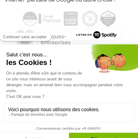
Qualité des campagnes en
marketing digital :
4.7
/5 étoiles sur
107
clients
Référenceur France
Référenceur Belgique
Référenceur Luxembourg
Référenceur Suisse
Facebook
Linkedin
Instagram
© 2026 Référenceur
•
Mentions légales
•
Politique de confidentialité