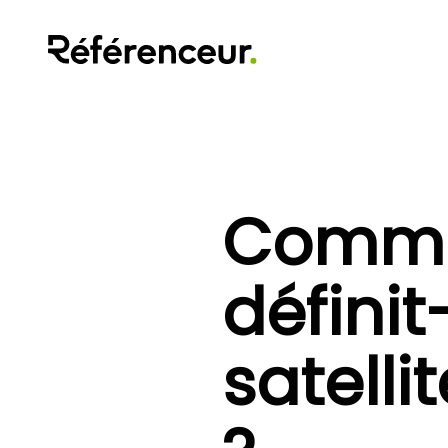
Comme
définit
satell