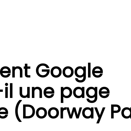
nt Google
-il une page
ite (Doorway P