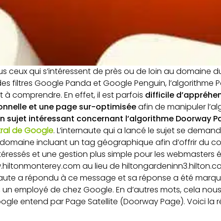
ous ceux qui s’intéressent de près ou de loin au domaine 
 des filtres Google Panda et Google Penguin, l’algorithme 
 à comprendre. En effet, il est parfois
difficile d’appréhe
ionnelle et une page sur-optimisée
afin de manipuler l’a
n sujet intéressant concernant l’algorithme Doorway P
ral de Google
. L’internaute qui a lancé le sujet se demandai
omaine incluant un tag géographique afin d’offrir du co
ressés et une gestion plus simple pour les webmasters 
.hiltonmonterey.com au lieu de hiltongardeninn3.hilton.c
rnaute a répondu à ce message et sa réponse a été marq
n, un employé de chez Google. En d’autres mots, cela nous
gle entend par Page Satellite (Doorway Page). Voici la r