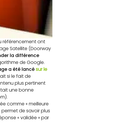
du référencement ont
Page Satellite (Doorway
nder la différence
lgorithme de Google.
age a été lancé
sur le
t si le fait de
ntenu plus pertinent
était une bonne
om).
uée comme « meilleure
 permet de savoir plus
éponse « validée » par