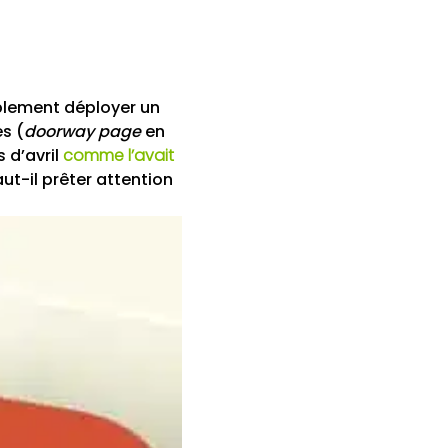
ablement déployer un
es (
doorway page
en
s d’avril
comme l’avait
aut-il prêter attention