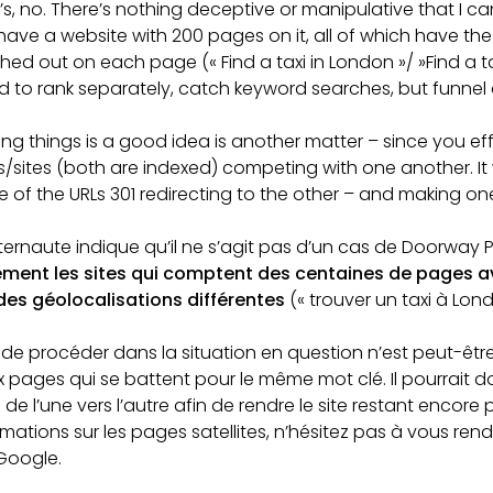
s, no. There’s nothing deceptive or manipulative that I c
ave a website with 200 pages on it, all of which have the
ed out on each page (« Find a taxi in London »/ »Find a tax
to rank separately, catch keyword searches, but funnel al
ng things is a good idea is another matter – since you ef
s/sites (both are indexed) competing with one another. I
of the URLs 301 redirecting to the other – and making one
nternaute indique qu’il ne s’agit pas d’un cas de Doorway
ement les sites qui comptent des centaines de pages a
des géolocalisations différentes
(« trouver un taxi à Lond
de procéder dans la situation en question n’est peut-êt
ux pages qui se battent pour le même mot clé. Il pourrait d
 de l’une vers l’autre afin de rendre le site restant encore p
ations sur les pages satellites, n’hésitez pas à vous ren
 Google.