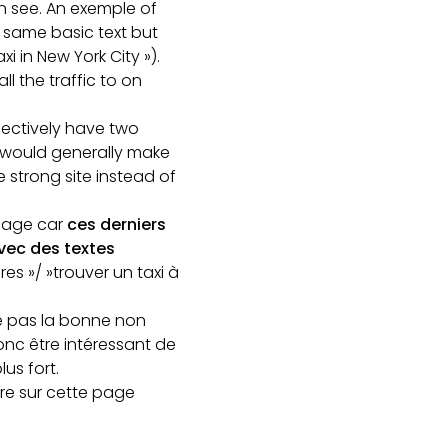
an see. An exemple of
 same basic text but
i in New York City »).
l the traffic to on
fectively have two
t would generally make
 strong site instead of
 Page car
ces derniers
vec des textes
res »/ »trouver un taxi à
re pas la bonne non
onc être intéressant de
lus fort.
dre sur cette page