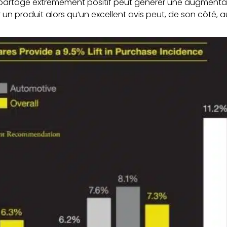
 partage extrêmement positif peut générer une augmenta
 un produit alors qu’un excellent avis peut, de son côté,