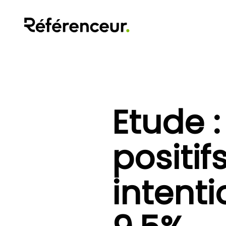
Etude 
positi
intent