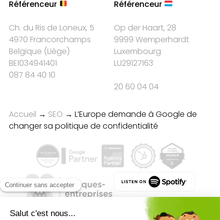
Référenceur
Référenceur
Ch. du Ris de Loneux, 5
Op der Haart, 28
4970 Francorchamps
9999 Wemperhardt
Belgique
(
Liège
)
Luxembourg
BE1034941401
LU29127163
087 84 40 10
20 60 04 04
Accueil
→
SEO
→
L’Europe demande à Google de
changer sa politique de confidentialité