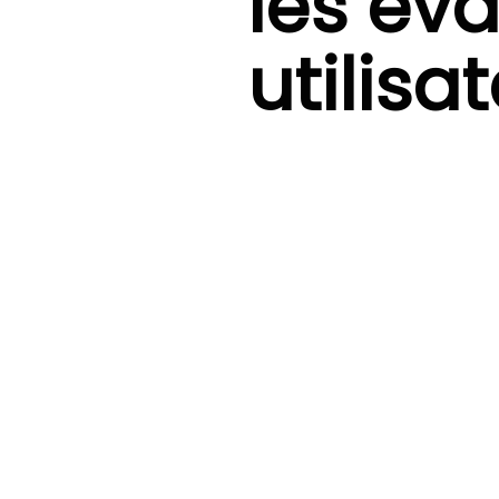
les év
utilisa