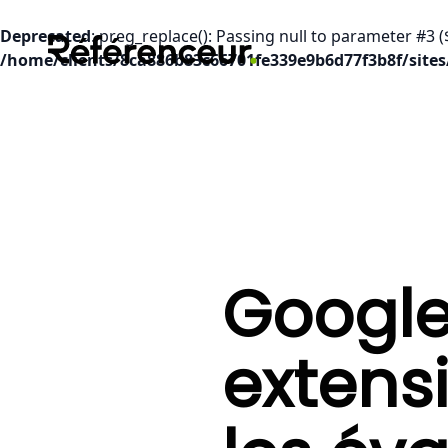
Deprecated
: preg_replace(): Passing null to parameter #3 (
/home/clients/8ca886b83c66701fe339e9b6d77f3b8f/sites
Google
extensi