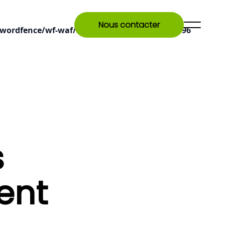
Nous contacter
wordfence/wf-waf/src/lib/rules.php
on line
1896
s
ent