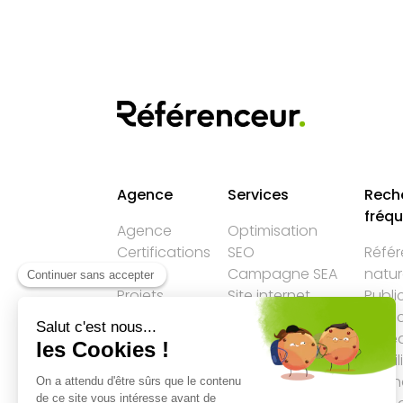
Agence
Services
Rech
fréq
Agence
Optimisation
Certifications
SEO
Réfé
Nos
Campagne SEA
natur
Projets
Site internet
Publi
Actualités
Réseaux
Publi
Services
sociaux
Résea
Faq
Référencement
Email
LLM
Agen