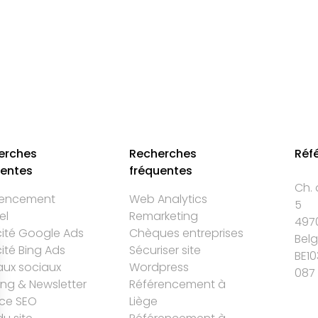
erches
Recherches
Réf
uentes
fréquentes
Ch. 
rencement
Web Analytics
5
el
Remarketing
497
cité Google Ads
Chèques entreprises
Bel
cité Bing Ads
Sécuriser site
BE10
ux sociaux
Wordpress
087 
ing & Newsletter
Référencement à
ce SEO
Liège