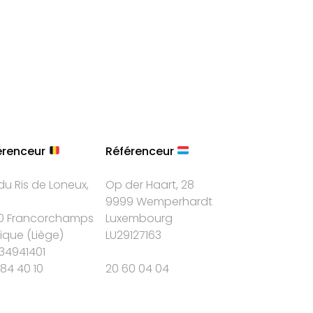
érenceur
Référenceur
du Ris de Loneux,
Op der Haart, 28
9999 Wemperhardt
0 Francorchamps
Luxembourg
gique
(
Liège
)
LU29127163
34941401
84 40 10
20 60 04 04