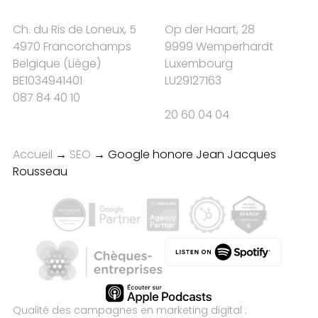
Ch. du Ris de Loneux, 5
Op der Haart, 28
4970 Francorchamps
9999 Wemperhardt
Belgique
(
Liège
)
Luxembourg
BE1034941401
LU29127163
087 84 40 10
20 60 04 04
Accueil
→
SEO
→
Google honore Jean Jacques
Rousseau
Qualité des campagnes en
marketing digital :