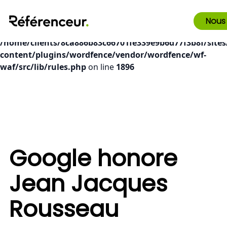
Deprecated
: preg_replace(): Passing null to parameter #3
Nous
($subject) of type array|string is deprecated in
/home/clients/8ca886b83c66701fe339e9b6d77f3b8f/sites
content/plugins/wordfence/vendor/wordfence/wf-
waf/src/lib/rules.php
on line
1896
Google honore
Jean Jacques
Rousseau