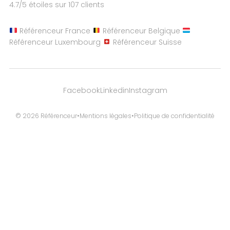
4.7
/5 étoiles sur
107
clients
Référenceur France
Référenceur Belgique
Référenceur Luxembourg
Référenceur Suisse
Facebook
Linkedin
Instagram
© 2026 Référenceur
•
Mentions légales
•
Politique de confidentialité