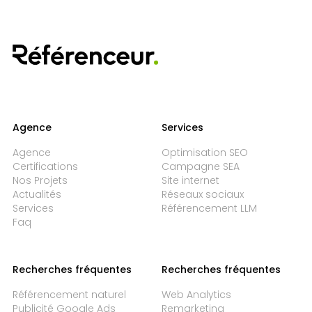
Agence
Services
Agence
Optimisation SEO
Certifications
Campagne SEA
Nos Projets
Site internet
Actualités
Réseaux sociaux
Services
Référencement LLM
Faq
Recherches fréquentes
Recherches fréquentes
Référencement naturel
Web Analytics
Publicité Google Ads
Remarketing